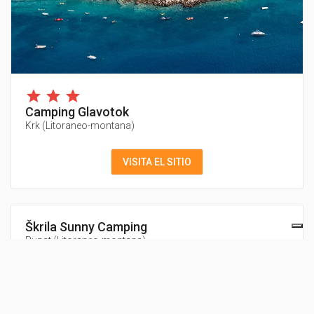
Camping Glavotok
Krk
(
Litoraneo-montana
)
VISITA EL SITIO
Škrila Sunny Camping
Punat
(
Litoraneo-montana
)
Ježevac Premium Camping Resort
Krk
(
Litoraneo-montana
)