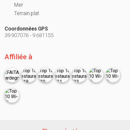
Mer
Terrain plat
Coordonnées GPS
39.907076
-
9.681155
Affiliée à