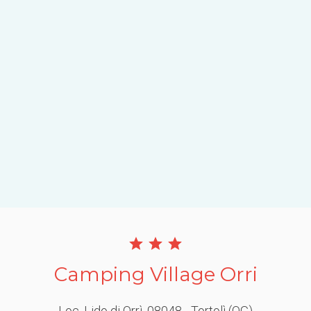
Camping Village Orri
Loc. Lido di Orrì
, 08048
- Tortolì
(OG)