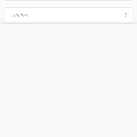
Adultes
CONSULTEZ LE SITE
Enfants
Vacances avec animaux
Je consens au
traitement de données personnelles
de la part de KoobCamp S.r.l.
Je consens au traitement de mes données
personnelles à fins d'information et commerciales.