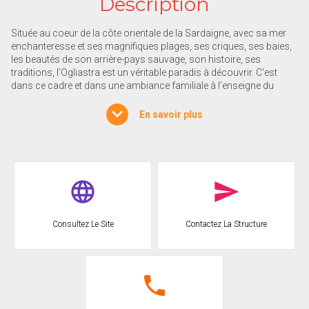
Description
Située au coeur de la côte orientale de la Sardaigne, avec sa mer
enchanteresse et ses magnifiques plages, ses criques, ses baies,
les beautés de son arrière-pays sauvage, son histoire, ses
traditions, l’Ogliastra est un véritable paradis à découvrir. C’est
dans ce cadre et dans une ambiance familiale à l’enseigne du
calme que le Camping Orrì vous accueille pour des vacances en
harmonie avec la nature.
En savoir plus
Au centre de la cotê est de la Sardaigne, se trouve l'Ogliastra: une
mer de rêve, des plages, des criques et des baies magnifique, un
arrière-pays sauvage et beau, une histoire, des traditions.
C'est un vrai paradis à découvrir. Tel est le cadre du Camping Orrì,
avec son ambiance tranquille et familiale, qui offre des vacances
en harmonie avec la nature. Il est directement bordé par une longue
Consultez Le Site
Contactez La Structure
plage de sable.
Le Camping Orrì, c'est non seulement des baignades à la mer,
mais aussi une splendide piscine, des emplacements de tentes et
des sanitaires modernes et confortables, des bungalows, des
petites maisons de bois, mobile home, un restaurant, un bar, une
pizzeria, une superette, un parc pour les tous petits, un terrain de