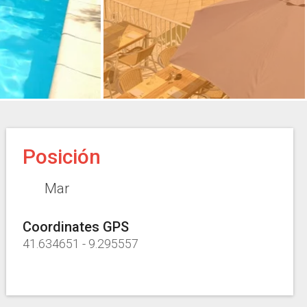
Posición
Mar
Coordinates GPS
41.634651
-
9.295557