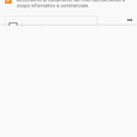
scopo informativo e commerciale.
VISITA IL SITO
INVIA
Scopri il nostro network turistico