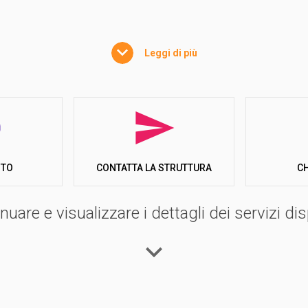
Leggi di più
truttura moderna e accogliente, priva di barriere architettoniche, 
dolo perfetto non solo per vacanze, ma anche per organizzare eve
deale per ogni tipo di soggiorno.
ne
ITO
C
CONTATTA LA STRUTTURA
acquatico, adatte a tutte le età. La più grande, di 1200 mq, offre o
ascivoli, tra cui il toboga e il kamikaze, mentre chi cerca relax p
nuare e visualizzare i dettagli dei servizi disp
lla piscina principale, dove si svolgono eventi e spettacoli che c
to programma di attività giornaliere, pensato per intrattenere sia
 tornei, spettacoli di mimi, acrobati, prestigiatori, e serate di 