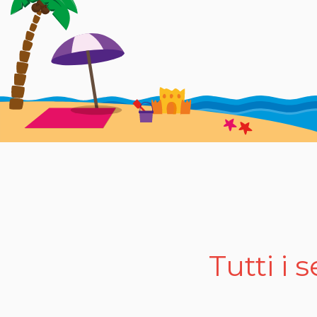
in discoteca, baby dance e il liscio per gli amanti del
Una Spiaggia Privata con Tutti i Comfort
Il Villaggio Lido d’Abruzzo si affaccia su una splendida
pedalò, oppure rinfrescarsi al chiosco che serve bevan
spiaggia, coinvolgendo adulti e bambini in attività dive
Sapori e Tradizioni della Cucina Abruzzese
Il Villaggio Turistico Lido d'Abruzzo non è solo un para
una selezione di piatti tipici della cucina abruzzese, ri
raccontano la storia e la cultura del territorio.
Tutti i 
Servizi Completi per una Vacanza Perfetta
Il Villaggio Lido d’Abruzzo offre una vasta gamma di se
edicola, tabacchi, parafarmacia, parrucchiere e lavatri