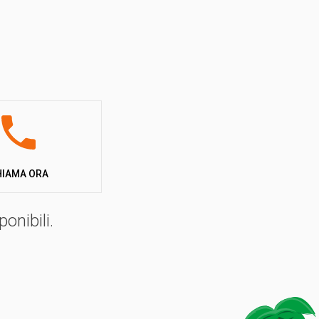
che lo rende accessibile a tutti. Dispone di una sala
nti, meeting e convegni. La varietà di servizi e
HIAMA ORA
nde artificiali, giochi d’acqua, acquagym e idrobike. Per
uò godersi il solarium e la piscina con fungo
onibili.
oinvolgono tutti gli ospiti.
 grandi che piccini. Le giornate iniziano con il
cabaret e folklore. Non mancano le feste a tema, serate