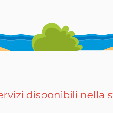
la tradizione. Grazie a questo programma ricco e variegato, la noia
 spiaggia privata, caratterizzata da sabbia finissima e acque pulite
de e gelati. Per chi desidera un po' di movimento, il team di ani
rtenti e dinamiche.
diso per chi ama il mare e il divertimento, ma anche per chi appre
cchi di sapori autentici e tradizionali. Gli ospiti possono gustare c
servizi disponibili nella 
rvizi pensati per soddisfare ogni esigenza. Tra questi, ristorante
ci a gettoni. L’animazione, sempre presente, garantisce divertiment