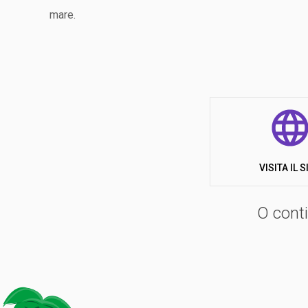
mare.
Struttura Moderna e Accessibile
Aperto tutto l'anno, il Villaggio Lido d'Abruzzo è una s
ristorante, parco acquatico e una sala dancing, renden
l'atmosfera accogliente lo rendono una destinazione i
Divertimento per Tutte le Età: Acquapark e Pisci
VISITA IL S
Il divertimento è garantito dalle tre piscine del parco 
i più avventurosi, una seconda piscina è dotata di acqu
O conti
idromassaggio. In serata, l’atmosfera si anima attorno a
Un Programma di Animazione Ricco e Variegato
Il team di animazione del Lido d’Abruzzo propone un vas
risveglio muscolare e proseguono con giochi di squadra,