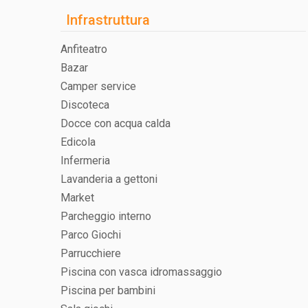
intrattenimento specifico per i più piccoli, assicurando 
Infrastruttura
Anfiteatro
Bazar
Camper service
Discoteca
Docce con acqua calda
Edicola
Infermeria
Lavanderia a gettoni
Market
Parcheggio interno
Parco Giochi
Parrucchiere
Piscina con vasca idromassaggio
Piscina per bambini