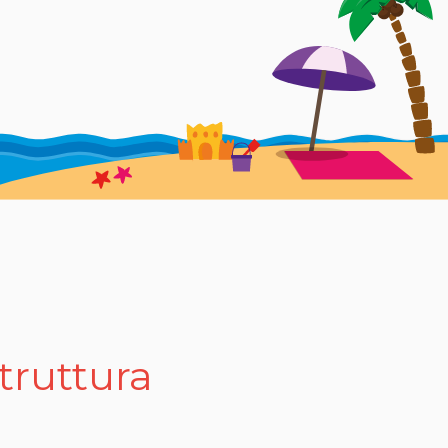
 è bandita!
. Qui, gli ospiti possono affittare ombrelloni, lettini e
mazione organizza ogni giorno giochi e ginnastica in
zza la buona cucina. Il ristorante del villaggio offre
ibi genuini preparati con ingredienti locali, che
struttura
, bar, pizzeria, market, palestra, centro benessere,
o per tutte le età, mentre il baby club offre