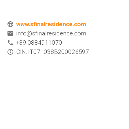
www.sfinalresidence.com
info@sfinalresidence.com
+39 0884911070
CIN: IT071038B200026597