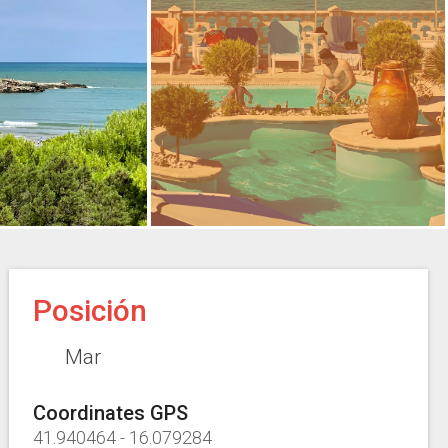
Posición
Mar
Coordinates GPS
41.940464
-
16.079284