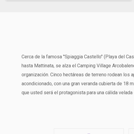
Cerca de la famosa ''Spiaggia Castello'' (Playa del C
hasta Mattinata, se alza el Camping Village Arcobalen
organización. Cinco hectáreas de terreno rodean los 
acondicionado, con una gran veranda cubierta de 18 m
que usted será el protagonista para una cálida velada d
privada equipada y un amplio aparcamiento hacen del 
complejo turístico.