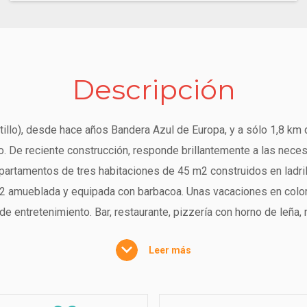
Descripción
astillo), desde hace años Bandera Azul de Europa, y a sólo 1,8 km
o. De reciente construcción, responde brillantemente a las neces
apartamentos de tres habitaciones de 45 m2 construidos en ladri
2 amueblada y equipada con barbacoa. Unas vacaciones en color 
e entretenimiento. Bar, restaurante, pizzería con horno de leña, m
pueblo un lugar muy atractivo y habitable. También hay una pe
Leer más