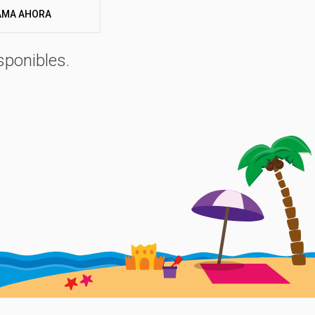
 Club y el Junior Club.
AMA AHORA
sponibles.