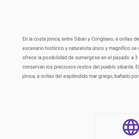
En la costa jónica, entre Sibari y Corigliano, a orilla
escenario histórico y naturalista único y magnífico s
ofrece la posibilidad de sumergirse en el pasado: a 3
conservan los preciosos restos del pueblo sibarita. El
jónica, a orillas del espléndido mar griego, bañado po
vacaciones dedicadas al relax, la diversión, el deporte
homes. Todas las actividades deportivas relacionadas 
niñera. Siempre besada por el sol, nuestra inmensa pi
pequeños como para los nadadores más expertos; elíg
junto al Resort y con los numerosos servicios disponib
mismo tiempo para disfrutar de momentos de relax. Se