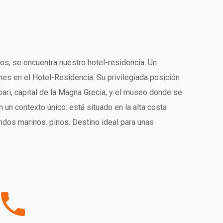
rios, se encuentra nuestro hotel-residencia. Un
nes en el Hotel-Residencia. Su privilegiada posición
ari, capital de la Magna Grecia, y el museo donde se
 un contexto único: está situado en la alta costa
ondos marinos. pinos. Destino ideal para unas
s Residencias y en los distintos tipos de mobile-
para los más pequeños, un miniclub y servicio de
ente íntimo y privado. Es apto tanto para los más
ón o relajación. Con nuestra cuidada y amplia playa
ra entretener a tus hijos con total seguridad, pero al
imo detalle por un grupo cualificado de profesionales