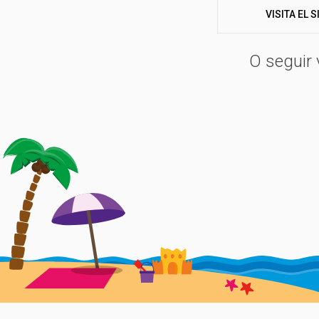
del sector. Para todas las edades, se organizarán nume
VISITA EL S
O seguir 