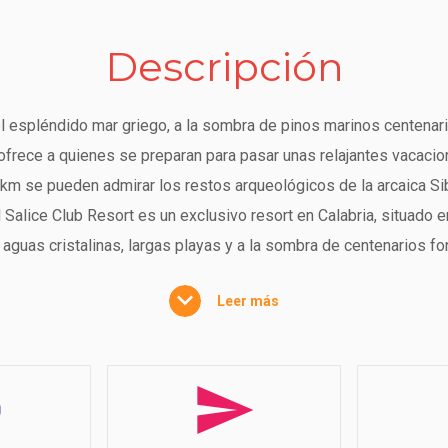
Descripción
s del espléndido mar griego, a la sombra de pinos marinos centena
e ofrece a quienes se preparan para pasar unas relajantes vacacio
 km se pueden admirar los restos arqueológicos de la arcaica Sib
 Salice Club Resort es un exclusivo resort en Calabria, situado en
r aguas cristalinas, largas playas y a la sombra de centenarios f
 y el bienestar, el Resort ofrece hospitalidad en el Hotel, en la
Leer más
con el mar y la tierra están a disposición de los huéspedes, y 
scina con forma de Calabria ofrece sus cálidas aguas en un ambi
elo como cómplice del ocio somnoliento o como lugar de diversi
les, te aseguramos un servicio de calidad y respetuoso. Ideal pa
 da mucha importancia a la animación, cuidada hasta el más mín