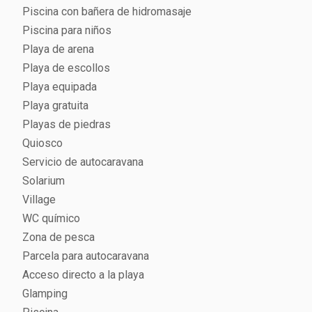
vivir el mar como protagonista. Para aquellos que prefieren la
Piscina con bañera de hidromasaje
tranquilidad, las excursiones en el archipiélago de la Maddalena o
Piscina para niños
por los senderos panorámicos de la zona ofrecen momentos
Playa de arena
inolvidables en contacto con la naturaleza. La animación, activa
durante la temporada de verano, ofrece juegos, espectáculos
Playa de escollos
nocturnos y actividades. Para todas las edades, haciendo que
Playa equipada
cada día esté lleno de emociones. El Camping Village Capo d’Orso
es El lugar perfecto para unas vacaciones que combinan relax,
Playa gratuita
diversión y descubrimiento de las maravillas de Cerdeña.
Playas de piedras
Quiosco
Servicio de autocaravana
Solarium
Village
WC químico
Zona de pesca
Parcela para autocaravana
Acceso directo a la playa
Glamping