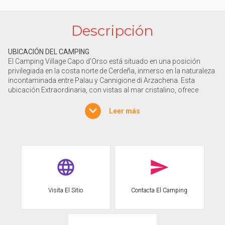
Descripción
UBICACIÓN DEL CAMPING
El Camping Village Capo d’Orso está situado en una posición
privilegiada en la costa norte de Cerdeña, inmerso en la naturaleza
incontaminada entre Palau y Cannigione di Arzachena. Esta
ubicación Extraordinaria, con vistas al mar cristalino, ofrece
acceso directo a dos espléndidas playas: una con vista al Golfo
delle Saline y la otra que se abre al encantador panorama de la isla
Leer más
de Caprera. Cerca de allí, los visitantes pueden explorar el
fascinante archipiélago de la Maddalena, al que se puede llegar
mediante excursiones en barco, o aventurarse por los senderos
que cruzan los acantilados de granito esculpidos por el viento.
Palau, con su característico puerto turístico, se encuentra a
pocos kilómetros, mientras que Cannigione ofrece un ambiente
auténtico y relajado con sus mercados y restaurantes en el paseo
marítimo.
Visita El Sitio
Contacta El Camping
ALOJAMIENTOS Y UNIDADES ALOJAMIENTO
Camping Village Capo d’Orso ofrece una amplia gama de
soluciones de alojamiento para cada necesidad, desde mobil-