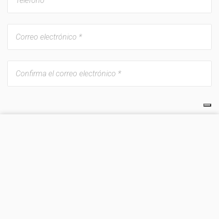
Informaciones generales
VISITA EL SITIO
Precio de la oferta
Informaciones
Tipo de alojamiento
Habitación