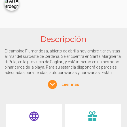
Descripción
El camping Flumendosa, abierto de abril a noviembre, tiene vistas
al mar del suroeste de Cerdeña. Se encuentra en Santa Margherita
di Pula, en la provincia de Cagliari, y está inmerso en un hermoso
pinar cerca de la playa. Para su estancia dispondrá de parcelas
adecuadas para tiendas, autocaravanas y caravanas. Están
situadas cerca del mar y disponen de conexión eléctrica. Si viaja
en autocaravana, podrá beneficiarse del servicio de
Leer más
autocaravanas. También puede elegir entre tres tipos de mobil-
home, de diferentes tamaños, todos ellos con dos dormitorios,
aire acondicionado y porche amueblado. Aquí encontrará una
piscina con tumbonas y sombrillas, un bar, un restaurante, una
pizzería, un minimercado y un quiosco de prensa. Podrá acceder
a la playa bien equipada situada frente al Camping Flumendosa,
utilizar la red Wi-Fi, la zona de fitness, la barbacoa, alquilar
bicicletas y coches, acceder al centro de excursiones y solicitar