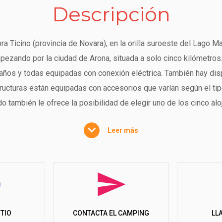
Descripción
ra Ticino (provincia de Novara), en la orilla suroeste del Lago M
pezando por la ciudad de Arona, situada a solo cinco kilómetros
maños y todas equipadas con conexión eléctrica. También hay di
tructuras están equipadas con accesorios que varían según el ti
do también le ofrece la posibilidad de elegir uno de los cinco a
aya y la piscina. Todas las soluciones son de nueva construcción
Leer más
 privado y una zona exterior cubierta y equipada. Puede traer 
arían en función del alojamiento elegido. Por lo tanto, le reco
os animales. Durante su estancia tendrá acceso gratuito a la playa
e y el nuevo bar, situado a poca distancia de la playa. También po
tunidades de entretenimiento y también podrá disfrutar de muchas
boccia, así como a las mesas de ping-pong y futbolín. El camping
ITIO
LL
CONTACTA EL CAMPING
era, cines y restaurantes típicos. También es posible alquilar l