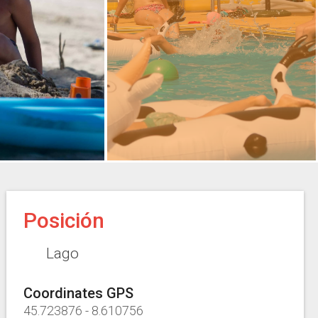
Posición
Lago
Coordinates GPS
45.723876
-
8.610756