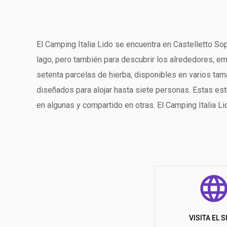
El Camping Italia Lido se encuentra en Castelletto Sop
lago, pero también para descubrir los alrededores, em
setenta parcelas de hierba, disponibles en varios ta
diseñados para alojar hasta siete personas. Estas es
en algunas y compartido en otras. El Camping Italia Li
pero situados cerca del parque infantil, el bar, la pl
todas disponen de cocina, baño privado, aparcamiento
alojamiento. Sin embargo, existen restricciones que v
qué tipos de alojamiento se pueden alojar perros u otr
Para sus comidas, puede elegir entre el bar restaurant
y conectada con la playa. El hotel ofrece varias opor
al aire libre y a las pistas de fútbol, voley playa y 
VISITA EL S
entretenimiento, como campos de golf, equitación, bol