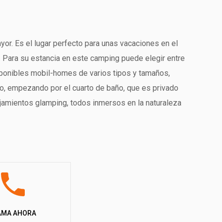
ayor. Es el lugar perfecto para unas vacaciones en el
. Para su estancia en este camping puede elegir entre
sponibles mobil-homes de varios tipos y tamaños,
po, empezando por el cuarto de baño, que es privado
lojamientos glamping, todos inmersos en la naturaleza
 y cuentan con un número variable de camas y tamaños;
a sus amigos animales de vacaciones con usted a este
mendamos que consulte con el camping para saber en
 privada, al parque infantil y a la zona de barbacoas.
drá bañarse en la piscina flotante, situada en el lago
 actividades deportivas, gracias al equipo de fitness
 ofrece muchas oportunidades deportivas y de
AMA AHORA
anchas motoras o explorar el lago en cruceros. Los más