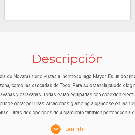
Descripción
ia de Novara), tiene vistas al hermoso lago Mayor. Es un destino
a zona, como las cascadas de Toce. Para su estancia puede elegi
avanas y caravanas. Todas están equipadas con conexión eléctric
, puede optar por unas vacaciones glamping alojándose en las t
onas. Otras dos opciones de alojamiento también pertenecen a es
a alternativa está más equipada y cuenta con un dormitorio con c
Leer más
 varios tipos, diseñadas para alojar entre una y seis personas.