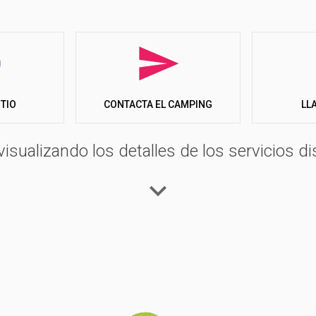
e equipada (excepto un tipo); algunas tienen dos cuartos de bañ
cho personas. Están situadas a muy poca distancia de la orilla d
con zona de jacuzzi y una parte poco profunda reservada para los
al restaurante-pizzería-bar, que sirve platos centrados en produ
cas, y jugar en las mesas de billar, futbolín y ping-pong. Durante 
ITIO
LL
CONTACTA EL CAMPING
o la Rocca Borromea, Stresa y el Parque Zoológico de Villa Palla
visualizando los detalles de los servicios di