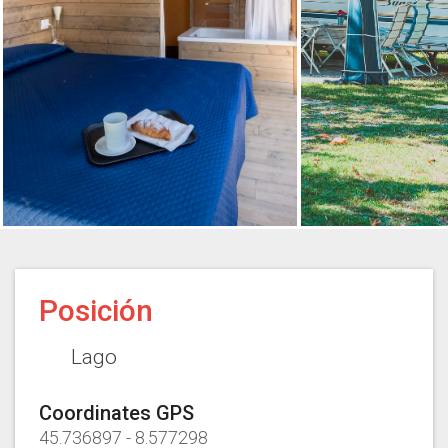
Posición
Lago
Coordinates GPS
45.736897
-
8.577298