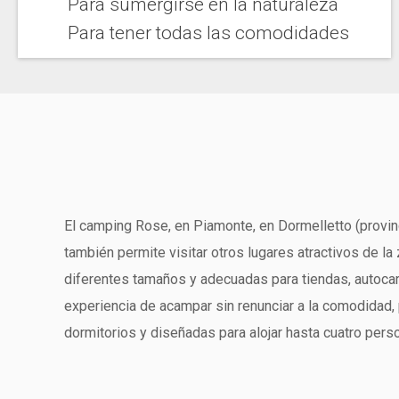
Para sumergirse en la naturaleza
Para tener todas las comodidades
El camping Rose, en Piamonte, en Dormelletto (provinc
también permite visitar otros lugares atractivos de l
diferentes tamaños y adecuadas para tiendas, autocar
experiencia de acampar sin renunciar a la comodidad
dormitorios y diseñadas para alojar hasta cuatro pers
dos camas individuales y una mesa exterior. La segund
También puede optar por alojarse en casas móviles de