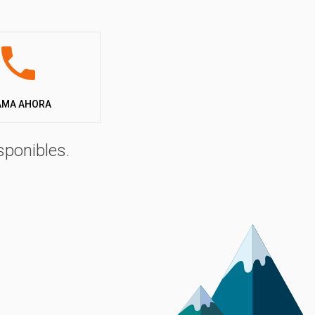
o. También puede optar por las tiendas lodge, con
el lago y disponen de cocina totalmente equipada y
 niños, así como un solárium con tumbonas y
ctos de temporada. Podrá disfrutar de la pista de
su estancia, podrá divertirse en el lago o descubrir sus
AMA AHORA
vicino.
sponibles.