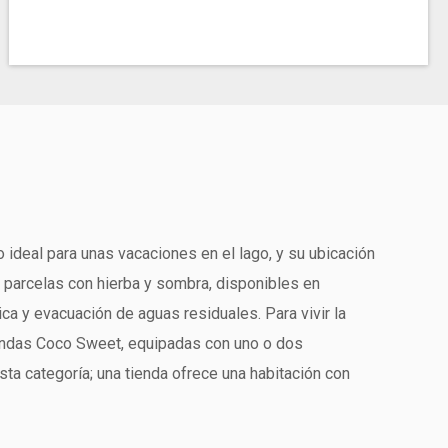
 ideal para unas vacaciones en el lago, y su ubicación
r parcelas con hierba y sombra, disponibles en
a y evacuación de aguas residuales. Para vivir la
iendas Coco Sweet, equipadas con uno o dos
ta categoría; una tienda ofrece una habitación con
ama de matrimonio, cocina, frigorífico y bañera.
 Todas están equipadas con aire