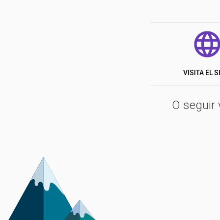
acondicionado/calefacción, porche y cocina totalment
paredes y suelo de madera, que pueden alojar hasta o
patio. Para su disfrute y relajación, hay una piscina 
sombrillas. Para comidas y aperitivos, tendrá acceso 
voley-playa, aprovechar el alquiler de bicicletas y bar
VISITA EL S
alrededores, que incluyen lugares característicos com
O seguir 