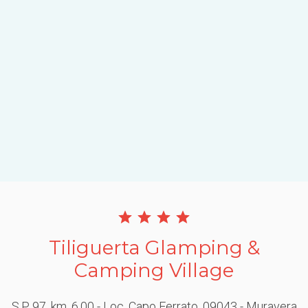
Tiliguerta Glamping &
Camping Village
S.P. 97, km. 6,00 - Loc. Capo Ferrato
, 09043
- Muravera