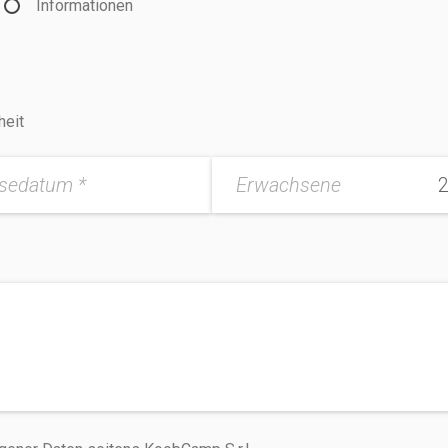
Informationen
heit
isedatum *
Erwachsene