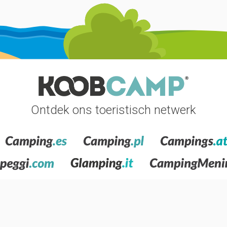
ekjes en routes van Asturië, moet in het bijzonder het
Nationaal
de panorama’s worden aangetroffen zoals Punta'lpozu in Ribad
onsondergangen. Langs de vele paden kunnen de meerbekkens be
iedo
een bezoek, vol van middeleeuwse kerken en gebouwen in B
mengen en de
Semana Negra
leven inblazen. Andere Asturische s
cea en Llanes.
Ontdek ons toeristisch netwerk
f vakantiedorp betekent dat u bekoorlijke plekjes tussen kliffen
 warmste maanden van het jaar. Plaatsen die u absoluut moet be
d Aguilar, ideaal voor gezinnen en voor wie van watersport houdt
ne vissersdorpjes en de andere kuststeden zoals Luarca, Navia o
Volg ons op het sociaal netwerk voor real time updates