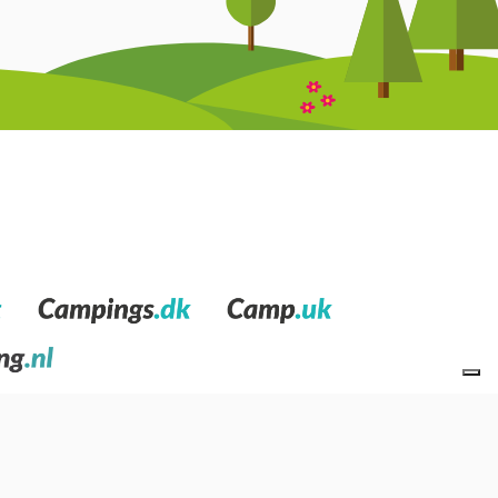
 Park Picos de Europa
vermeld worden, waar de
esella met het beroemde Pad van de Dinosaurussen of
reikt worden, lagos de Covadonga genoemd. Wat de
arokstijl. Ook de maritieme stad
Gijón
is rijk aan
teden die een bezoek waard zijn, zijn Avilés, Mieres,
 en baaien zult ontdekken en van aangename, milde
zoeken zijn de landtong aan de kuststrook van Cabo de
. Een van de verrukkelijkste stranden is het strand
f Gijon een must zijn.
Wie zijn we
Privacy