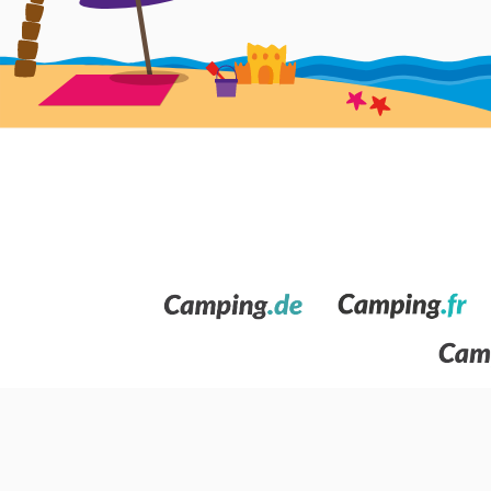
verwelkomen in een rel van kleuren. Tussen de vele pl
Atlantische bossen, een rijke fauna en adembenemen
de Cabo Vidio Cudillero met zijn indrukwekkende z
kunststeden betreft, verdient vooral de hoofdstad
Ov
bezienswaardigheden, waar cultuur en folklore zich 
Langreo, Cangas de Onís, Villaviciosa, Cangas del Nar
De kust van Asturië
Een verblijf aan de kust van Asturië in een camping o
temperaturen zult genieten, ook in de zomer en in de
Peñas, het mooie dorp Cudillero en het witte zandstran
van Arbeyal terwijl ontdekkingstochten tussen de klei
Nieuws
Neem contact op
Voeg je camping toe