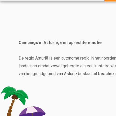
Campings in Asturië, een oprechte emotie
De regio Asturië is een autonome regio in het noorden 
landschap omdat zowel gebergte als een kuststrook v
van het grondgebied van Asturië bestaat uit
bescher
deze wondermooie plaatsen, te midden van de natuur, g
Natuur en kunststeden
Asturië samen met Galicia en Cantabrië vormen een na