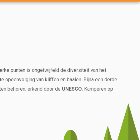
erke punten is ongetwijfeld de diversiteit van het
 opeenvolging van kliffen en baaien. Bijna een derde
aten behoren, erkend door de
UNESCO
. Kamperen op
 binnenland.
landschappen waar de zee en de natuur u harmonieus