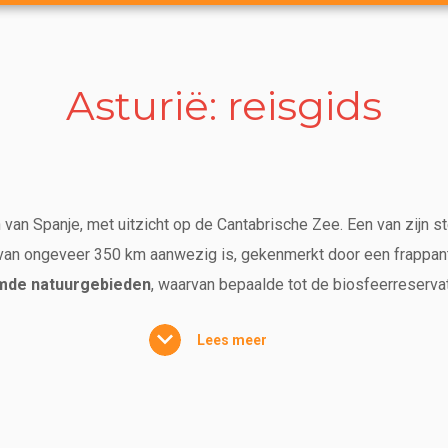
Asturië: reisgids
van Spanje, met uitzicht op de Cantabrische Zee. Een van zijn st
an ongeveer 350 km aanwezig is, gekenmerkt door een frappante
mde natuurgebieden
, waarvan bepaalde tot de biosfeerreserv
eeft vast en zeker voldoening of u nu kiest voor de kust of het
Lees meer
tuurlijk paradijs, bekend als het groene Spanje, met prachtige 