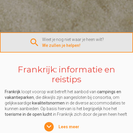
Weet je nog niet waar je heen wilt?
We zullen je helpen!
Frankrijk: informatie en
reistips
Frankrijk
loopt voorop wat betreft het aanbod van
campings en
vakantieparken
, die dikwijls zijn aangesloten bij consortia, om
gelijkwaardige
kwaliteitsnormen
in de diverse accommodaties te
kunnen aanbieden. Op basis hiervan is het begrijpelijk hoe het
toerisme in de open lucht
in Frankrijk zich door de jaren heen heeft
ontwikkeld, gelijke tred houdend met de groeiende vraag van
miljoenen buitenlandse en Franse
vakantiegangers
, die elk jaar
Lees meer
Frankrijk kiezen voor
een vakantie aan het strand
, in de