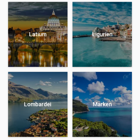
Latium
Ligurien
Lombardei
Marken