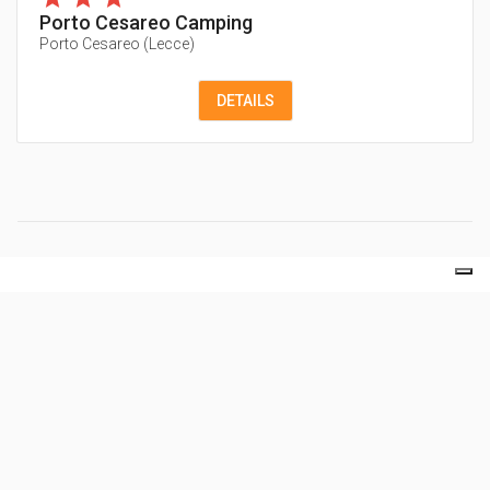
Porto Cesareo Camping
Porto Cesareo
(
Lecce
)
DETAILS
Entdecken Sie unser touristisches Netzwerk