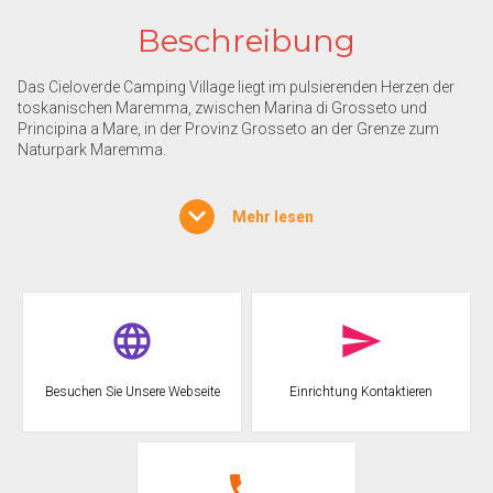
Beschreibung
Das Cieloverde Camping Village liegt im pulsierenden Herzen der
toskanischen Maremma, zwischen Marina di Grosseto und
Principina a Mare, in der Provinz Grosseto an der Grenze zum
Naturpark Maremma.
Das Camping Village liegt in der Nähe eines riesigen
archäologischen Gebiets, das man sich nicht entgehen lassen
Mehr lesen
sollte.
Für Gäste, die im Bungalow Plus übernachten, ist der Eintritt ins
Schwimmbad kostenlos. Angrenzend an den Swimmingpool gibt
es eine gut sortierte Bar, die Pizza in Stücken, Salate, Sandwiches
und vieles mehr anbietet.
Einen Besuch wert sind auch die etruskischen und römischen
Besuchen Sie Unsere Webseite
Einrichtung Kontaktieren
Nekropolen Roselle, Sorano, Vetulonia und Pitigliano.
Von großem Interesse sind auch die zahlreichen mittelalterlichen
Dörfer, das Archipel des Monte Argentario mit den Inseln Giannutri
und Giglio und die Insel Elba, der Berg mit den Tälern am Fuße des