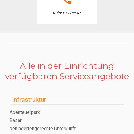
Monte Amiata. Für Kunstliebhaber sind in der Nähe: Siena (70 km),
Florenz (160 km), Pisa (160 km) und Rom (200 km).
Rufen Sie Jetzt An
Alle in der Einrichtung
verfügbaren Serviceangebote
Infrastruktur
Abenteuerpark
Basar
behindertengerechte Unterkunft