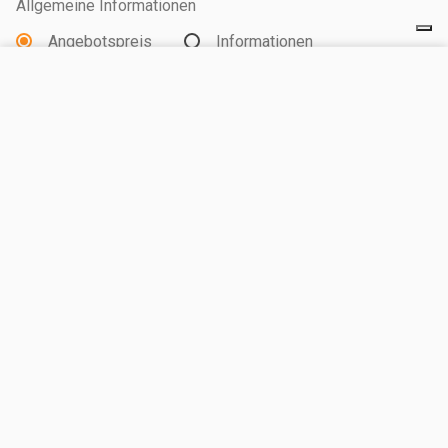
Allgemeine Informationen
Angebotspreis
Informationen
BESUCHEN SIE UNSERE WEBSEITE
Art der Unterkunft
Stellplatz
Wohneinheit
Ankunftsdatum *
Abreisedatum *
Erwachsene
Kinder