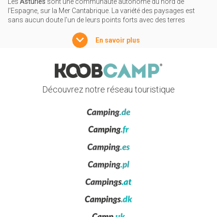
Les
Asturies
sont une communauté autonome du nord de
l'Espagne, sur la Mer Cantabrique. La variété des paysages est
sans aucun doute l'un de leurs points forts avec des terres
montagneuses qui côtoient environ 350 kilomètres de côte
caractérisée par une suggestive alternance rochers et de petites
En savoir plus
anses. Près d'un tiers du territoire des Asturies se compose de
zones naturelles protégées, certaines appartenant à des réserves
de la biosphère reconnues par l'UNESCO. Partir en camping dans
ces lieux est une garantie d'expérience prenante, au cœur de la
nature, sur la côte comme dans l'arrière-pays.
Découvrez notre réseau touristique
Nature et villes d'art
Les Asturies, avec la Galice et la Cantabrie, constituent un paradis
de nature connu sous le nom d'
Espagne Verte
, avec des
paysages de rête où mer et nature cohabitent en harmonie dans
une exubérance de couleurs. Parmi les nombreux lieux et parcours
des Asturies, le Parc National des Pics de l'Europe mérite une
mention particulière, avec des forêts atlantiques, une faune variée
et des panoramas à couper le souffle comme Punta'l pozu à
Ribadesella avec le célèbre Parcours de Dinosaures, ou ì Cabo
Vidio à Cudillero avec ses couchers de soleil impressionnants.
Les sentiers permettent, entre tous, de rejoindre les bassins
lacustres dits Lacs de Covadonga. Parmi les villes d'art, il faut citer