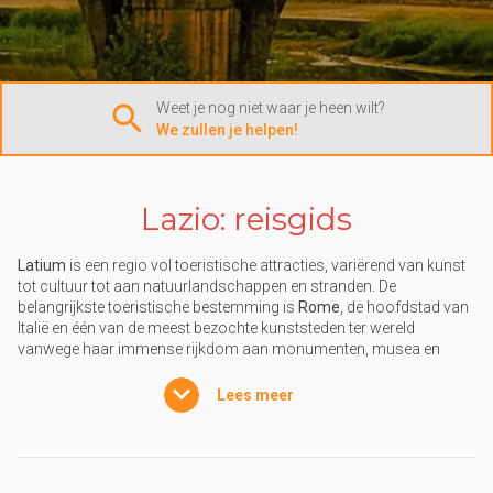
Weet je nog niet waar je heen wilt?
We zullen je helpen!
Lazio: reisgids
Latium
is een regio vol toeristische attracties, variërend van kunst
tot cultuur tot aan natuurlandschappen en stranden. De
belangrijkste toeristische bestemming is
Rome
, de hoofdstad van
Italië en één van de meest bezochte kunststeden ter wereld
vanwege haar immense rijkdom aan monumenten, musea en
archeologische vondsten.
Lees meer
Kamperen in Rome
De
campings in Rome
bevinden zich voornamelijk aan de poorten
van de stad, in groene zones en niet ver van het
historische